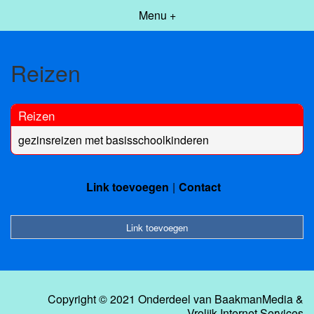
Menu +
Reizen
Reizen
gezinsreizen met basisschoolkinderen
Link toevoegen
Contact
Link toevoegen
Copyright © 2021 Onderdeel van
BaakmanMedia
&
Vrolijk Internet Services