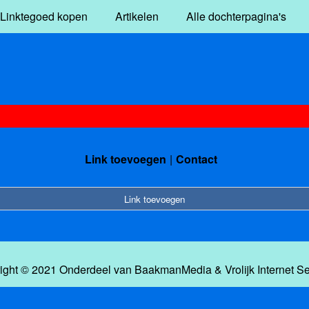
Linktegoed kopen
Artikelen
Alle dochterpagina's
Link toevoegen
Contact
Link toevoegen
ight © 2021 Onderdeel van
BaakmanMedia
&
Vrolijk Internet S